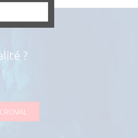
lité ?
 !
MICROVAL