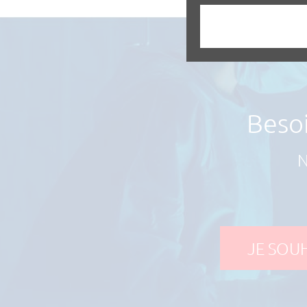
Besoi
N
JE SOUH