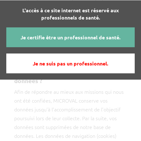
www.microval.fr.
L'accès à ce site internet est réservé aux
professionnels de santé.
Ces données sont stockées dans des serveurs
sécurisés à Paris, FRANCE.
Ces mesures ont pour objectif de diminuer au
Je certifie être un professionnel de santé.
maximum les risques d’accès non autorisés à vos
données. Toutefois, le risque zéro n’existe pas.
Je ne suis pas un professionnel.
Combien de temps sont conservées vos
données ?
Afin de répondre au mieux aux missions qui nous
ont été confiées, MICROVAL conserve vos
données jusqu’à l’accomplissement de l’objectif
poursuivi lors de leur collecte. Par la suite, vos
données sont supprimées de notre base de
données. Les données de navigation (cookies)