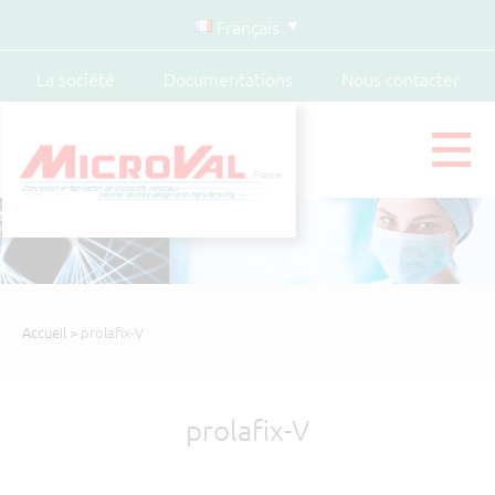
Français
La société
Documentations
Nous contacter
Accueil
> prolafix-V
prolafix-V