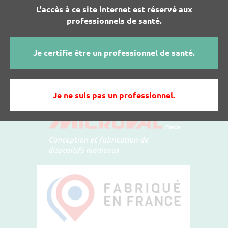
L'accès à ce site internet est réservé aux
JE SOUHAITE PLUS D'INFOS SUR LES
professionnels de santé.
PRODUITS MICROVAL
Je certifie être un professionnel de santé.
Je ne suis pas un professionnel.