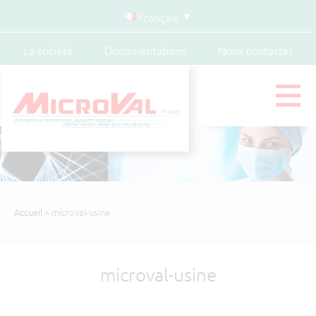
Français
La société
Documentations
Nous contacter
Accueil
> microval-usine
microval-usine