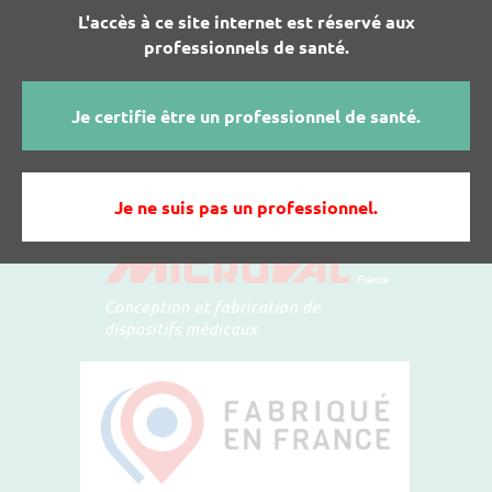
L'accès à ce site internet est réservé aux
JE SOUHAITE PLUS D'INFOS SUR LES
professionnels de santé.
PRODUITS MICROVAL
Je certifie être un professionnel de santé.
Je ne suis pas un professionnel.