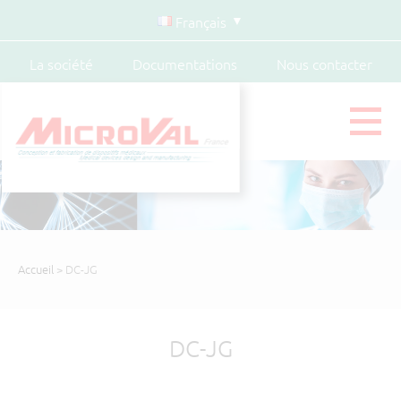
Français
La société
Documentations
Nous contacter
Accueil
> DC-JG
DC-JG