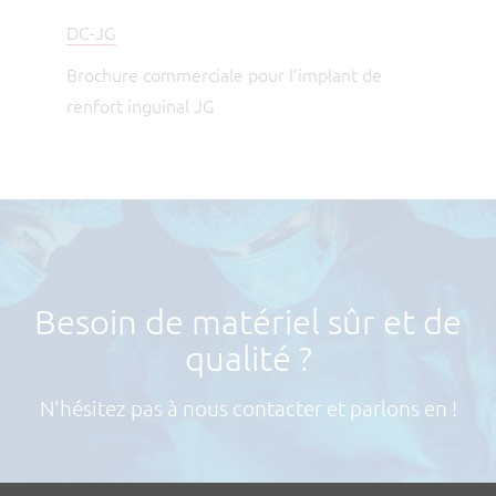
DC-JG
Brochure commerciale pour l’implant de
renfort inguinal JG
Besoin de matériel sûr et de
qualité ?
N'hésitez pas à nous contacter et parlons en !